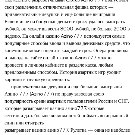
свои развлечения, отличительная фишка которых —
привлекательные девушки и еще большие выигрыши.
Если в игре на бонусные деньги игроку удалось выиграть
рублей, он может вывести 8000 рублей, не больше 2000 в
неделю. На онлайн казино Azino777 используется самые
популярные способы ввода и вывода денежных средств, что
конечно же может оценить каждый игрок. Операцию ввода
и вывода на сайте онлайн казино Azino777 можно
провести в личном кабинете в разделе касса, любым
предложенным способом. История азартных игр уходит
корнями в глубокую древность.
— привлекательные девушки и еще большие выигрыши.
Азино 777 (Azino777) по праву завоевал свою
популярность среди азартных пользователей России и СНГ.
которые разыгрывает казино азино777.
которые
сессию и дать больше возможностей поймать выигрышный
спин или отыграть
разыгрывает казино азино777. Рулетка — одна из наиболее