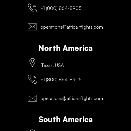
+1 (800) 864-8905
operations@africairflights.com
North America
Texas, USA
+1 (800) 864-8905
operations@africairflights.com
South America