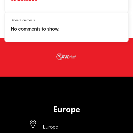
Recent Comments
No comments to show.
Europe
Europe