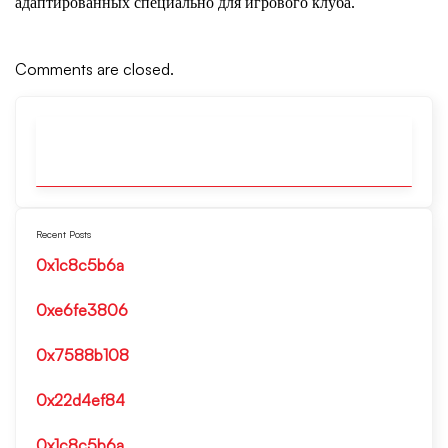
адаптированных специально для игрового клуба.
Comments are closed.
Recent Posts
0x1c8c5b6a
0xe6fe3806
0x7588b108
0x22d4ef84
0x1c8c5b6a