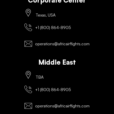
Corporate Center
Texas, USA
+1 (800) 864-8905
operations@africairflights.com
Middle East
TBA
+1 (800) 864-8905
operations@africairflights.com