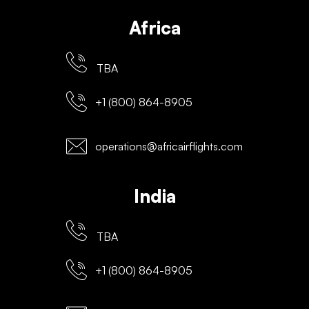
Africa
TBA
+1 (800) 864-8905
operations@africairflights.com
India
TBA
+1 (800) 864-8905