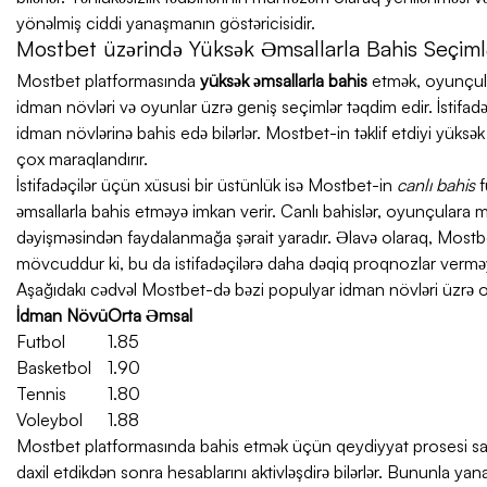
yönəlmiş ciddi yanaşmanın göstəricisidir.
Mostbet üzərində Yüksək Əmsallarla Bahis Seçiml
Mostbet platformasında
yüksək əmsallarla bahis
etmək, oyunçula
idman növləri və oyunlar üzrə geniş seçimlər təqdim edir. İstifa
idman növlərinə bahis edə bilərlər. Mostbet-in təklif etdiyi yüksək
çox maraqlandırır.
İstifadəçilər üçün xüsusi bir üstünlük isə Mostbet-in
canlı bahis
f
əmsallarla bahis etməyə imkan verir. Canlı bahislər, oyunçulara 
dəyişməsindən faydalanmağa şərait yaradır. Əlavə olaraq, Mostbet 
mövcuddur ki, bu da istifadəçilərə daha dəqiq proqnozlar vermə
Aşağıdakı cədvəl Mostbet-də bəzi populyar idman növləri üzrə ort
İdman Növü
Orta Əmsal
Futbol
1.85
Basketbol
1.90
Tennis
1.80
Voleybol
1.88
Mostbet platformasında bahis etmək üçün qeydiyyat prosesi sadədi
daxil etdikdən sonra hesablarını aktivləşdirə bilərlər. Bununla yan