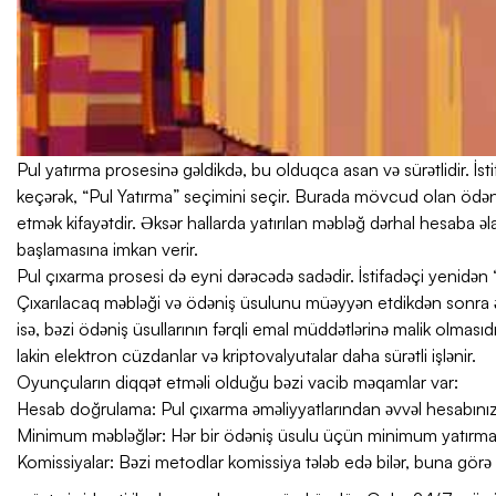
Pul yatırma prosesinə gəldikdə, bu olduqca asan və sürətlidir. İ
keçərək, “Pul Yatırma” seçimini seçir. Burada mövcud olan ödəniş
etmək kifayətdir. Əksər hallarda yatırılan məbləğ dərhal hesaba ə
başlamasına imkan verir.
Pul çıxarma prosesi də eyni dərəcədə sadədir. İstifadəçi yenidən
Çıxarılacaq məbləği və ödəniş üsulunu müəyyən etdikdən sonra ə
isə, bəzi ödəniş üsullarının fərqli emal müddətlərinə malik olmasıdı
lakin elektron cüzdanlar və kriptovalyutalar daha sürətli işlənir.
Oyunçuların diqqət etməli olduğu bəzi vacib məqamlar var:
Hesab doğrulama: Pul çıxarma əməliyyatlarından əvvəl hesabını
Minimum məbləğlər: Hər bir ödəniş üsulu üçün minimum yatırma və 
Komissiyalar: Bəzi metodlar komissiya tələb edə bilər, buna gö