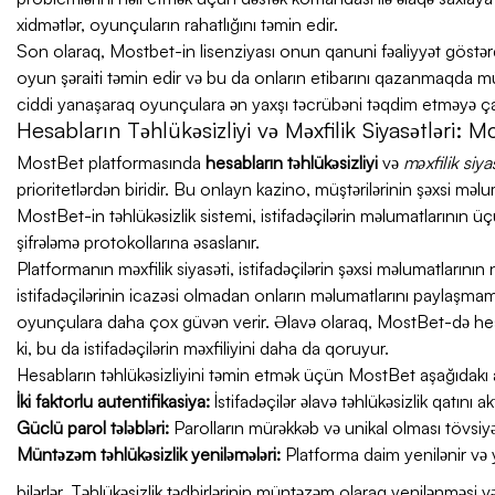
xidmətlər, oyunçuların rahatlığını təmin edir.
Son olaraq, Mostbet-in lisenziyası onun qanuni fəaliyyət göstərdiy
oyun şəraiti təmin edir və bu da onların etibarını qazanmaqda mü
ciddi yanaşaraq oyunçulara ən yaxşı təcrübəni təqdim etməyə çal
Hesabların Təhlükəsizliyi və Məxfilik Siyasətləri: 
MostBet platformasında
hesabların təhlükəsizliyi
və
məxfilik siya
prioritetlərdən biridir. Bu onlayn kazino, müştərilərinin şəxsi m
MostBet-in təhlükəsizlik sistemi, istifadəçilərin məlumatlarının 
şifrələmə protokollarına əsaslanır.
Platformanın məxfilik siyasəti, istifadəçilərin şəxsi məlumatlarını
istifadəçilərinin icazəsi olmadan onların məlumatlarını paylaşmama
oyunçulara daha çox güvən verir. Əlavə olaraq, MostBet-də hes
ki, bu da istifadəçilərin məxfiliyini daha da qoruyur.
Hesabların təhlükəsizliyini təmin etmək üçün MostBet aşağıdakı a
İki faktorlu autentifikasiya:
İstifadəçilər əlavə təhlükəsizlik qatını akt
Güclü parol tələbləri:
Parolların mürəkkəb və unikal olması tövsiyə 
Müntəzəm təhlükəsizlik yeniləmələri:
Platforma daim yenilənir və y
bilərlər. Təhlükəsizlik tədbirlərinin müntəzəm olaraq yenilənməsi 