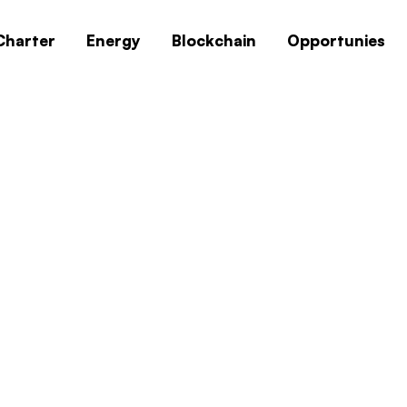
Charter
Energy
Blockchain
Opportunies
Tehlukesizlik Mesel
Bahis Dunyasinda Tehlukesizlik Meseleleri: Mo