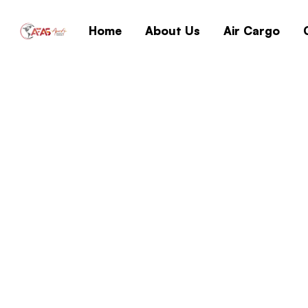
Home
About Us
Air Cargo
Bahis Dunyasinda 
Home