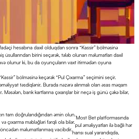
stifadəçi hesabına daxil olduqdan sonra “Kassir” bölməsinə
 üsullarından birini seçərək, tələb olunan məlumatları daxil
lavə olunur ki, bu da oyunçuların vaxt itirmədən oyuna
 “Kassir” bölməsinə keçərək “Pul Çıxarma” seçimini seçir.
məliyyat təsdiqlənir. Burada nəzərə alınmalı olan əsas məqam
r. Məsələn, bank kartlarına çıxarışlar bir neçə iş günü çəkə bilər,
zın tam doğrulandığından əmin olun.
Most Bet platformasında
çıxarma məbləğləri fərqli ola bilər.
pul əməliyyatları ilə bağlı hər
rə öncədən məlumatlanmaq vacibdir.
hansı sual yarandıqda,