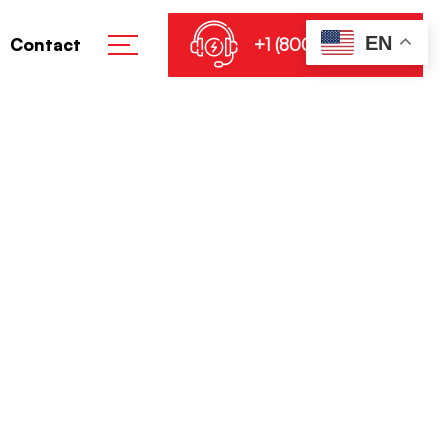
EN
+1 (800) 864-8905
Contact
eleri: Mostbet ile
stbet ile