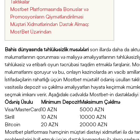
Taktikalar
Mostbet Platformasında Bonuslar və
Promosyonların Qiymətləndirilməsi
Müştəri Xidmətlərindən Dəstək Almaq:
MostBet Üzərindən
Bahis dünyasında təhlükəsizlik məsələləri
son illərdə daha da aktua
məlumatlarının qorunması və maliyyə əməliyyatlarının təhlükəsizliy
təhlükəsiz və etibarlı oyun təcrübəsi təqdim etməklə fərqlənir. Mo
məlumatlarını qoruyur və bu, onlayn kazinolarda ən vacib amillərd
İstifadəçilərin rahatlığı üçün Mostbet müxtəlif ödəniş üsulları təklif
vasitəsilə depozit və çəkilmə əməliyyatları həyata keçirmək mümkü
seçmək imkanı verir. Aşağıdakı cədvəldə Mostbet-in dəstəklədiyi bə
Ödəniş Üsulu
Minimum Depozit
Maksimum Çəkilmə
Visa/MasterCard
10 AZN
5000 AZN
Skrill
10 AZN
10000 AZN
Bitcoin
20 AZN
20000 AZN
Mostbet platforması həmçinin müştəri dəstəyi xidmətləri ilə də tanın
problemlərini həll etmək üçün dəstək komandası ilə əlaqə saxlaya 