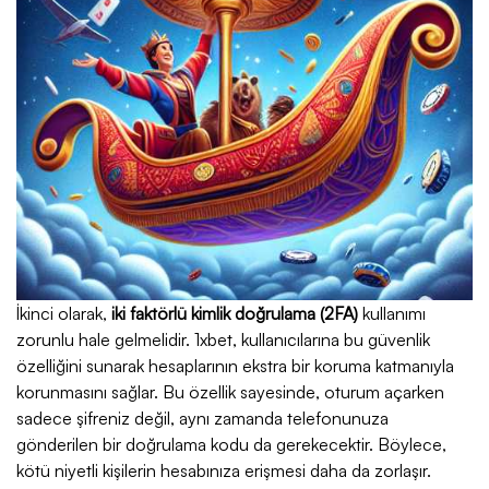
İkinci olarak,
iki faktörlü kimlik doğrulama (2FA)
kullanımı
zorunlu hale gelmelidir. 1xbet, kullanıcılarına bu güvenlik
özelliğini sunarak hesaplarının ekstra bir koruma katmanıyla
korunmasını sağlar. Bu özellik sayesinde, oturum açarken
sadece şifreniz değil, aynı zamanda telefonunuza
gönderilen bir doğrulama kodu da gerekecektir. Böylece,
kötü niyetli kişilerin hesabınıza erişmesi daha da zorlaşır.