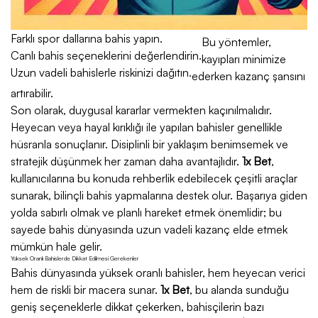
Farklı spor dallarına bahis yapın.
Bu yöntemler,
Canlı bahis seçeneklerini değerlendirin.
kayıpları minimize
Uzun vadeli bahislerle riskinizi dağıtın.
ederken kazanç şansını
artırabilir.
Son olarak, duygusal kararlar vermekten kaçınılmalıdır.
Heyecan veya hayal kırıklığı ile yapılan bahisler genellikle
hüsranla sonuçlanır. Disiplinli bir yaklaşım benimsemek ve
stratejik düşünmek her zaman daha avantajlıdır.
1x Bet
,
kullanıcılarına bu konuda rehberlik edebilecek çeşitli araçlar
sunarak, bilinçli bahis yapmalarına destek olur. Başarıya giden
yolda sabırlı olmak ve planlı hareket etmek önemlidir; bu
sayede bahis dünyasında uzun vadeli kazanç elde etmek
mümkün hale gelir.
Yüksek Oranlı Bahislerde Dikkat Edilmesi Gerekenler
Bahis dünyasında yüksek oranlı bahisler, hem heyecan verici
hem de riskli bir macera sunar.
1x Bet
, bu alanda sunduğu
geniş seçeneklerle dikkat çekerken, bahisçilerin bazı