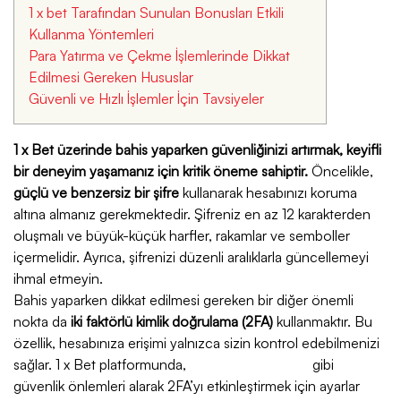
1 x bet Tarafından Sunulan Bonusları Etkili
Kullanma Yöntemleri
Para Yatırma ve Çekme İşlemlerinde Dikkat
Edilmesi Gereken Hususlar
Güvenli ve Hızlı İşlemler İçin Tavsiyeler
1 x Bet üzerinde bahis yaparken güvenliğinizi artırmak, keyifli
bir deneyim yaşamanız için kritik öneme sahiptir.
Öncelikle,
güçlü ve benzersiz bir şifre
kullanarak hesabınızı koruma
altına almanız gerekmektedir. Şifreniz en az 12 karakterden
oluşmalı ve büyük-küçük harfler, rakamlar ve semboller
içermelidir. Ayrıca, şifrenizi düzenli aralıklarla güncellemeyi
ihmal etmeyin.
Bahis yaparken dikkat edilmesi gereken bir diğer önemli
nokta da
iki faktörlü kimlik doğrulama (2FA)
kullanmaktır. Bu
özellik, hesabınıza erişimi yalnızca sizin kontrol edebilmenizi
sağlar. 1 x Bet platformunda,
bob’s burgers 1xbet
gibi
güvenlik önlemleri alarak 2FA’yı etkinleştirmek için ayarlar