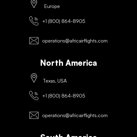
Europe
+1 (800) 864-8905
operations@africairflights.com
North America
Texas, USA
+1 (800) 864-8905
operations@africairflights.com