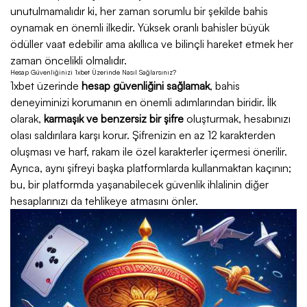
unutulmamalıdır ki, her zaman sorumlu bir şekilde bahis
oynamak en önemli ilkedir. Yüksek oranlı bahisler büyük
ödüller vaat edebilir ama akıllıca ve bilinçli hareket etmek her
zaman öncelikli olmalıdır.
Hesap Güvenliğinizi 1xbet Üzerinde Nasıl Sağlarsınız?
1xbet üzerinde
hesap güvenliğini sağlamak
, bahis
deneyiminizi korumanın en önemli adımlarından biridir. İlk
olarak,
karmaşık ve benzersiz bir şifre
oluşturmak, hesabınızı
olası saldırılara karşı korur. Şifrenizin en az 12 karakterden
oluşması ve harf, rakam ile özel karakterler içermesi önerilir.
Ayrıca, aynı şifreyi başka platformlarda kullanmaktan kaçının;
bu, bir platformda yaşanabilecek güvenlik ihlalinin diğer
hesaplarınızı da tehlikeye atmasını önler.