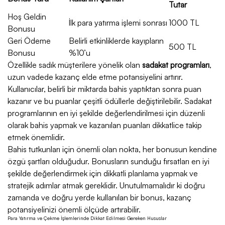
Tutar
Hoş Geldin
İlk para yatırma işlemi sonrası
1000 TL
Bonusu
Geri Ödeme
Belirli etkinliklerde kayıpların
500 TL
Bonusu
%10’u
Özellikle sadık müşterilere yönelik olan
sadakat programları
,
uzun vadede kazanç elde etme potansiyelini artırır.
Kullanıcılar, belirli bir miktarda bahis yaptıktan sonra puan
kazanır ve bu puanlar çeşitli ödüllerle değiştirilebilir. Sadakat
programlarının en iyi şekilde değerlendirilmesi için düzenli
olarak bahis yapmak ve kazanılan puanları dikkatlice takip
etmek önemlidir.
Bahis tutkunları için önemli olan nokta, her bonusun kendine
özgü şartları olduğudur. Bonusların sunduğu fırsatları en iyi
şekilde değerlendirmek için dikkatli planlama yapmak ve
stratejik adımlar atmak gereklidir. Unutulmamalıdır ki doğru
zamanda ve doğru yerde kullanılan bir bonus, kazanç
potansiyelinizi önemli ölçüde artırabilir.
Para Yatırma ve Çekme İşlemlerinde Dikkat Edilmesi Gereken Hususlar