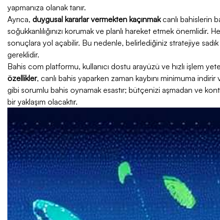
yapmanıza olanak tanır.
Ayrıca,
duygusal kararlar vermekten kaçınmak
canlı bahislerin b
soğukkanlılığınızı korumak ve planlı hareket etmek önemlidir. H
sonuçlara yol açabilir. Bu nedenle, belirlediğiniz stratejiye sadık
gereklidir.
Bahis com platformu, kullanıcı dostu arayüzü ve hızlı işlem yete
özellikler
, canlı bahis yaparken zaman kaybını minimuma indirir 
gibi sorumlu bahis oynamak esastır; bütçenizi aşmadan ve kontr
bir yaklaşım olacaktır.