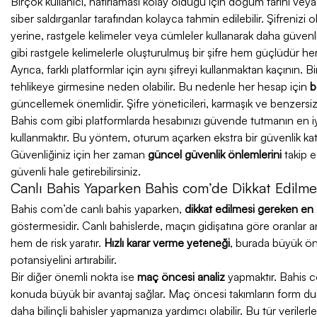
Birçok kullanıcı, hatırlaması kolay olduğu için doğum tarihi veya 
siber saldırganlar tarafından kolayca tahmin edilebilir. Şifrenizi
yerine, rastgele kelimeler veya cümleler kullanarak daha güven
gibi rastgele kelimelerle oluşturulmuş bir şifre hem güçlüdür he
Ayrıca, farklı platformlar için aynı şifreyi kullanmaktan kaçının. 
tehlikeye girmesine neden olabilir. Bu nedenle her hesap için
b
güncellemek önemlidir. Şifre yöneticileri, karmaşık ve benzersiz ş
Bahis com gibi platformlarda hesabınızı güvende tutmanın en iyi 
kullanmaktır. Bu yöntem, oturum açarken ekstra bir güvenlik ka
Güvenliğiniz için her zaman
güncel güvenlik önlemlerini
takip e
güvenli hale getirebilirsiniz.
Canlı Bahis Yaparken Bahis com’de Dikkat Edilm
Bahis com’de canlı bahis yaparken,
dikkat edilmesi gereken en 
göstermesidir. Canlı bahislerde, maçın gidişatına göre oranlar an
hem de risk yaratır.
Hızlı karar verme yeteneği
, burada büyük öne
potansiyelini artırabilir.
Bir diğer önemli nokta ise
maç öncesi analiz
yapmaktır. Bahis com
konuda büyük bir avantaj sağlar. Maç öncesi takımların form dur
daha bilinçli bahisler yapmanıza yardımcı olabilir. Bu tür veriler