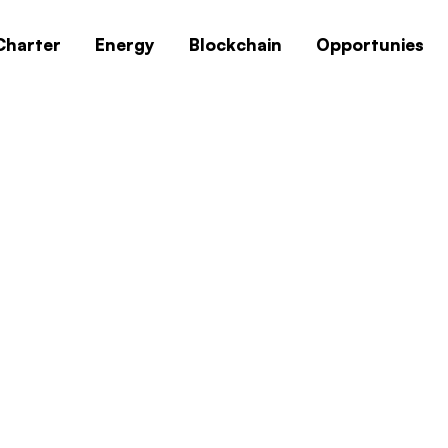
Charter
Energy
Blockchain
Opportunies
Bahis Deneyimi Icin
uvenli ve Karli Bahis Deneyimi Icin bahiscom 