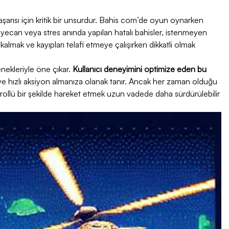
aşarısı için kritik bir unsurdur. Bahis com’de oyun oynarken
eyecan veya stres anında yapılan hatalı bahisler, istenmeyen
 kalmak ve kayıpları telafi etmeye çalışırken dikkatli olmak
nekleriyle öne çıkar.
Kullanıcı deneyimini optimize eden bu
ve hızlı aksiyon almanıza olanak tanır. Ancak her zaman olduğu
ollü bir şekilde hareket etmek uzun vadede daha sürdürülebilir