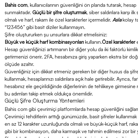
Bahis com
, kullanıcılarının güvenliğini ön planda tutarak, hesa
sunmaktadır.
Güçlü bir şifre oluşturmak
, siber saldırılara karşı 
olmalı ve harf, rakam ile özel karakterler içermelidir.
Asla
kolay t
“123456” gibi basit diziler kullanmayın.
Şifre oluştururken şu unsurlara dikkat etmelisiniz:
Büyük ve küçük harf kombinasyonları
kullanın.
Özel karakterler
e
Hesap güvenliğinizi artırmanın bir diğer yolu da iki faktörlü kiml
getirmenizi önerir. 2FA, hesabınıza giriş yaparken ekstra bir doğ
ölçüde azaltır.
Güvenliğiniz için dikkat etmeniz gereken bir diğer husus da şifren
kullanmak, hesaplarınızı saldırılara açık hale getirebilir. Ayrıca, f
hesabınız ele geçirildiğinde diğerlerinin de tehlikeye girmesin
bu adımları takip etmek oldukça önemlidir.
Güçlü Şifre Oluşturma Yöntemleri
Bahis com gibi çevrimiçi platformlarda hesap güvenliğini sağla
Çevrimiçi tehditlerin arttığı günümüzde, basit şifreler kullanmak
en az 12 karakter uzunluğunda olmalı ve büyük-küçük harf, rak
gibi bir kombinasyon, daha karmaşık ve tahmin edilmesi zor bir y