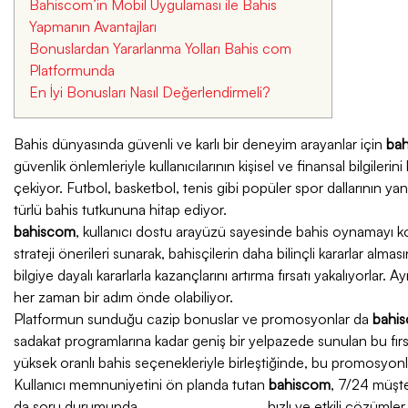
Bahiscom’in Mobil Uygulaması ile Bahis
Yapmanın Avantajları
Bonuslardan Yararlanma Yolları Bahis com
Platformunda
En İyi Bonusları Nasıl Değerlendirmeli?
Bahis dünyasında güvenli ve karlı bir deneyim arayanlar için
ba
güvenlik önlemleriyle kullanıcılarının kişisel ve finansal bilgile
çekiyor. Futbol, basketbol, tenis gibi popüler spor dallarının yan
türlü bahis tutkununa hitap ediyor.
bahiscom
, kullanıcı dostu arayüzü sayesinde bahis oynamayı kola
strateji önerileri sunarak, bahisçilerin daha bilinçli kararlar alm
bilgiye dayalı kararlarla kazançlarını artırma fırsatı yakalıyorlar. Ay
her zaman bir adım önde olabiliyor.
Platformun sunduğu cazip bonuslar ve promosyonlar da
bahi
sadakat programlarına kadar geniş bir yelpazede sunulan bu fırsat
yüksek oranlı bahis seçenekleriyle birleştiğinde, bu promosyonlar
Kullanıcı memnuniyetini ön planda tutan
bahiscom
, 7/24 müşte
da soru durumunda
bahiscomkayit.com
hızlı ve etkili çözümler