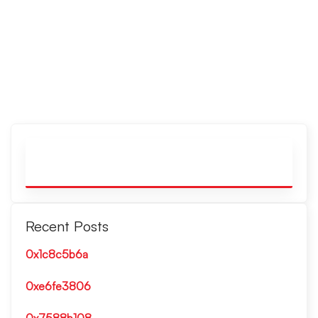
Recent Posts
0x1c8c5b6a
0xe6fe3806