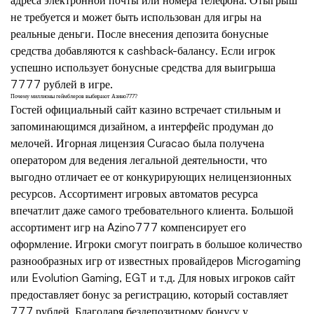
не требуется и может быть использован для игры на
реальные деньги. После внесения депозита бонусные
средства добавляются к cashback-балансу. Если игрок
успешно использует бонусные средства для выигрыша
7777 рублей в игре.
Почему миллионы геймблеров выбирают Азино777?
Гостей официальный сайт казино встречает стильным и
запоминающимся дизайном, а интерфейс продуман до
мелочей. Игорная лицензия Curacao была получена
оператором для ведения легальной деятельности, что
выгодно отличает ее от конкурирующих нелицензионных
ресурсов. Ассортимент игровых автоматов ресурса
впечатлит даже самого требовательного клиента. Большой
ассортимент игр на Azino777 компенсирует его
оформление. Игроки смогут поиграть в большое количество
разнообразных игр от известных провайдеров Microgaming
или Evolution Gaming, EGT и т.д. Для новых игроков сайт
предоставляет бонус за регистрацию, который составляет
777 рублей. Благодаря бездепозитному бонусу у