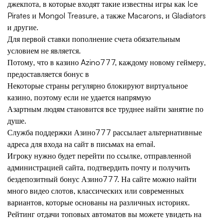
джекпота, в которые входят такие известны игры как Ice
Pirates и Mongol Treasure, а также Macarons, и Gladiators
и другие.
Для первой ставки пополнение счета обязательным
условием не является.
Потому, что в казино Azino777, каждому новому геймеру,
предоставляется бонус в
Некоторые страны регулярно блокируют виртуальное
казино, поэтому если не удается напрямую
Азартным людям становится все труднее найти занятие по
душе.
Служба поддержки Азино777 рассылает альтернативные
адреса для входа на сайт в письмах на email.
Игроку нужно будет перейти по ссылке, отправленной
администрацией сайта, подтвердить почту и получить
бездепозитный бонус Азино777. На сайте можно найти
много видео слотов, классических или современных
вариантов, которые основаны на различных историях.
Рейтинг отдачи топовых автоматов вы можете увидеть на