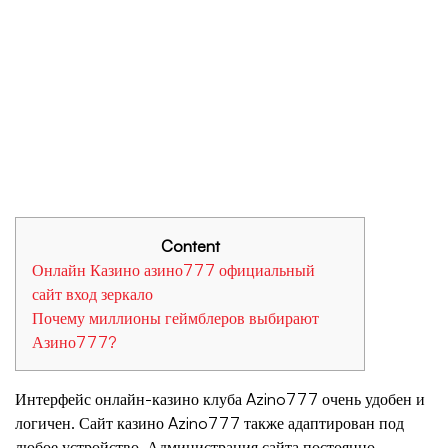
Iphone
Content
Онлайн Казино азино777 официальный
сайт вход зеркало
Почему миллионы геймблеров выбирают
Азино777?
Интерфейс онлайн-казино клуба Azino777 очень удобен и
логичен. Сайт казино Azino777 также адаптирован под
любое устройство. Администрация сайта постоянно