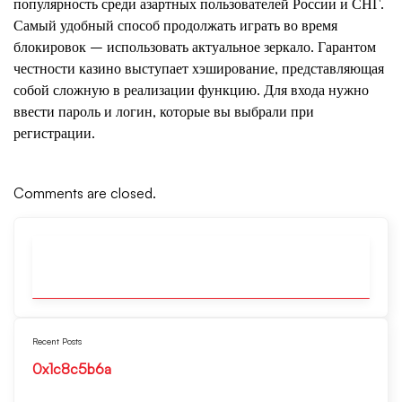
популярность среди азартных пользователей России и СНГ.
Самый удобный способ продолжать играть во время
блокировок – использовать актуальное зеркало. Гарантом
честности казино выступает хэширование, представляющая
собой сложную в реализации функцию. Для входа нужно
ввести пароль и логин, которые вы выбрали при
регистрации.
Comments are closed.
Recent Posts
0x1c8c5b6a