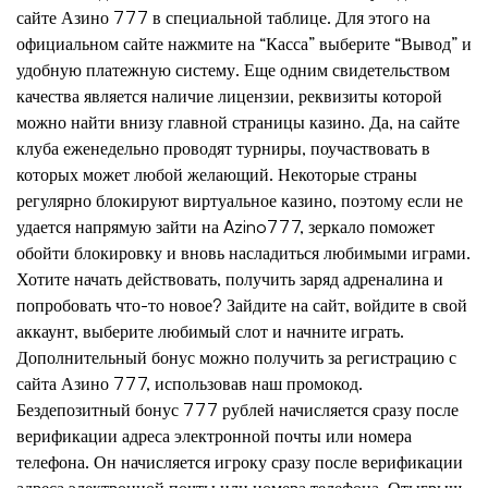
сайте Азино 777 в специальной таблице. Для этого на
официальном сайте нажмите на “Касса” выберите “Вывод” и
удобную платежную систему. Еще одним свидетельством
качества является наличие лицензии, реквизиты которой
можно найти внизу главной страницы казино. Да, на сайте
клуба еженедельно проводят турниры, поучаствовать в
которых может любой желающий. Некоторые страны
регулярно блокируют виртуальное казино, поэтому если не
удается напрямую зайти на Azino777, зеркало поможет
обойти блокировку и вновь насладиться любимыми играми.
Хотите начать действовать, получить заряд адреналина и
попробовать что-то новое? Зайдите на сайт, войдите в свой
аккаунт, выберите любимый слот и начните играть.
Дополнительный бонус можно получить за регистрацию с
сайта Азино 777, использовав наш промокод.
Бездепозитный бонус 777 рублей начисляется сразу после
верификации адреса электронной почты или номера
телефона. Он начисляется игроку сразу после верификации
адреса электронной почты или номера телефона. Отыгрыш