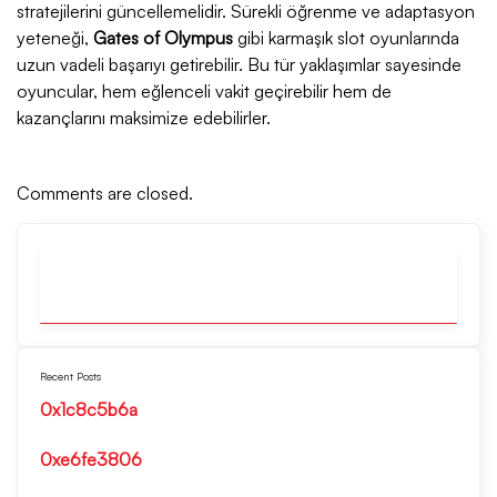
stratejilerini güncellemelidir. Sürekli öğrenme ve adaptasyon
yeteneği,
Gates of Olympus
gibi karmaşık slot oyunlarında
uzun vadeli başarıyı getirebilir. Bu tür yaklaşımlar sayesinde
oyuncular, hem eğlenceli vakit geçirebilir hem de
kazançlarını maksimize edebilirler.
Comments are closed.
Recent Posts
0x1c8c5b6a
0xe6fe3806