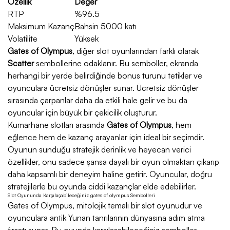
Özellik
Değer
RTP
%96.5
Maksimum Kazanç
Bahsin 5000 katı
Volatilite
Yüksek
Gates of Olympus
, diğer slot oyunlarından farklı olarak
Scatter
sembollerine odaklanır. Bu semboller, ekranda
herhangi bir yerde belirdiğinde bonus turunu tetikler ve
oyunculara ücretsiz dönüşler sunar. Ücretsiz dönüşler
sırasında çarpanlar daha da etkili hale gelir ve bu da
oyuncular için büyük bir çekicilik oluşturur.
Kumarhane slotları arasında
Gates of Olympus
, hem
eğlence hem de kazanç arayanlar için ideal bir seçimdir.
Oyunun sunduğu stratejik derinlik ve heyecan verici
özellikler, onu sadece şansa dayalı bir oyun olmaktan çıkarıp
daha kapsamlı bir deneyim haline getirir. Oyuncular, doğru
stratejilerle bu oyunda ciddi kazançlar elde edebilirler.
Slot Oyununda Karşılaşabileceğiniz gates of olympus Sembolleri
Gates of Olympus, mitolojik temalı bir slot oyunudur ve
oyunculara antik Yunan tanrılarının dünyasına adım atma