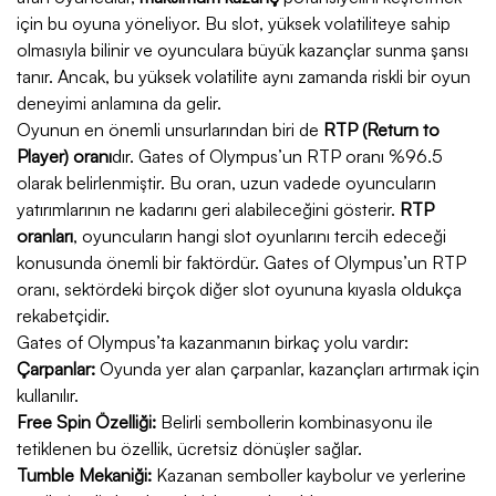
için bu oyuna yöneliyor. Bu slot, yüksek volatiliteye sahip
olmasıyla bilinir ve oyunculara büyük kazançlar sunma şansı
tanır. Ancak, bu yüksek volatilite aynı zamanda riskli bir oyun
deneyimi anlamına da gelir.
Oyunun en önemli unsurlarından biri de
RTP (Return to
Player) oranı
dır. Gates of Olympus’un RTP oranı %96.5
olarak belirlenmiştir. Bu oran, uzun vadede oyuncuların
yatırımlarının ne kadarını geri alabileceğini gösterir.
RTP
oranları
, oyuncuların hangi slot oyunlarını tercih edeceği
konusunda önemli bir faktördür. Gates of Olympus’un RTP
oranı, sektördeki birçok diğer slot oyununa kıyasla oldukça
rekabetçidir.
Gates of Olympus’ta kazanmanın birkaç yolu vardır:
Çarpanlar:
Oyunda yer alan çarpanlar, kazançları artırmak için
kullanılır.
Free Spin Özelliği:
Belirli sembollerin kombinasyonu ile
tetiklenen bu özellik, ücretsiz dönüşler sağlar.
Tumble Mekaniği:
Kazanan semboller kaybolur ve yerlerine