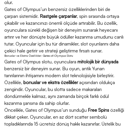
olur.
Gates of Olympus’un benzersiz özelliklerinden biri de
çarpan sistemidir.
Rastgele çarpanlar
, spin sırasında ortaya
çıkabilir ve kazancınızı önemli ölçüde artırabilir. Bu özellik,
oyunculara sürekli değişen bir deneyim sunarak heyecanı
artırır ve her dönüşte büyük ödüller kazanma umudunu canlı
tutar. Oyuncular için bu tür dinamikler, slot oyunlarını daha
çekici hale getirir ve strateji geliştirme fırsatı sunar.
Bonuslar ve Ekstra Özellikler: Gates-of-Olympus Slotu
Gates of Olympus slotu, oyunculara
mitolojik bir dünyada
benzersiz bir deneyim sunar. Bu oyun, antik Yunan
tanrılarının ihtişamını modern slot teknolojisiyle birleştirir.
Özellikle,
bonuslar ve ekstra özellikler
açısından oldukça
zengindir. Oyuncular, bu slotta sadece makaraları
döndürmekle kalmaz, aynı zamanda birçok farklı ödül
kazanma şansına da sahip olurlar.
Öncelikle, Gates of Olympus’un sunduğu
Free Spins
özelliği
dikkat çeker. Oyuncular, en az dört scatter sembolü
topladıklarında 15 ücretsiz dönüş hakkı kazanırlar. Üstelik bu