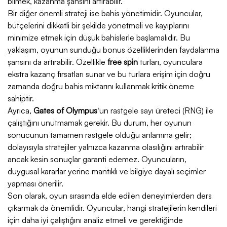
bilmek, kazanma şansını artırabilir.
Bir diğer önemli strateji ise bahis yönetimidir. Oyuncular,
bütçelerini dikkatli bir şekilde yönetmeli ve kayıplarını
minimize etmek için düşük bahislerle başlamalıdır. Bu
yaklaşım, oyunun sunduğu bonus özelliklerinden faydalanma
şansını da artırabilir. Özellikle
free spin
turları, oyunculara
ekstra kazanç fırsatları sunar ve bu turlara erişim için doğru
zamanda doğru bahis miktarını kullanmak kritik öneme
sahiptir.
Ayrıca,
Gates of Olympus
‘un rastgele sayı üreteci (RNG) ile
çalıştığını unutmamak gerekir. Bu durum, her oyunun
sonucunun tamamen rastgele olduğu anlamına gelir;
dolayısıyla stratejiler yalnızca kazanma olasılığını artırabilir
ancak kesin sonuçlar garanti edemez. Oyuncuların,
duygusal kararlar yerine mantıklı ve bilgiye dayalı seçimler
yapması önerilir.
Son olarak, oyun sırasında elde edilen deneyimlerden ders
çıkarmak da önemlidir. Oyuncular, hangi stratejilerin kendileri
için daha iyi çalıştığını analiz etmeli ve gerektiğinde