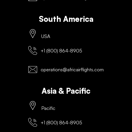
South America
USA
+1 (800) 864-8905
operations@africairflights.com
Asia & Pacific
Pacific
+1 (800) 864-8905