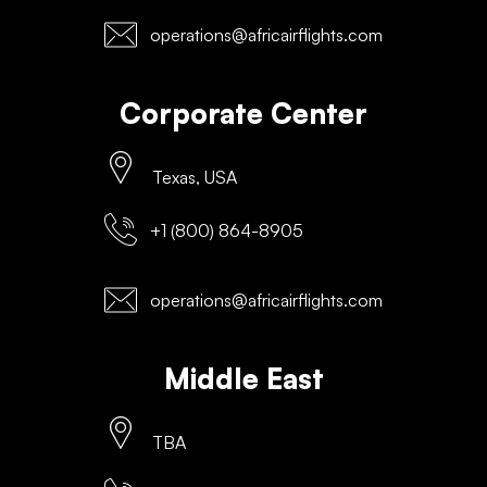
operations@africairflights.com
Corporate Center
Texas, USA
+1 (800) 864-8905
operations@africairflights.com
Middle East
TBA