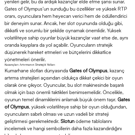
yenileri gelir, bu da ardışık kazançlar elde etme şansı sunar.
Gates of Olympus’un sunduğu bu özellikler ve yüksek RTP
oranı, oyunculara hem heyecan verici hem de ödüllendirici
bir deneyim sunar. Ancak, her slot oyununda olduğu gibi,
dikkatli ve sorumlu bir şekilde oynamak önemlidir. Yüksek
volatiliteye sahip oyunlar büyük kazançlar vaat etse de, aynı
oranda kayıplara da yol açabilir. Oyuncuların stratejik
düşünerek hareket etmeleri ve bütçelerini dikkatlice
yönetmeleri önerilir.
Kazançları Artırmanın Stratejik Yolları
Kumarhane slotları dünyasında
Gates of Olympus
, kazanç
artırma stratejileri açısından oldukça dikkat çekici bir oyun
olarak öne çıkıyor. Oyuncular, bu slot makinesinde başarılı
olmak için bazı önemli taktikleri benimsemelidir. Öncelikle,
oyunun temel dinamiklerini anlamak büyük önem taşır.
Gates
of Olympus
, yüksek volatiliteye sahip bir oyun olduğundan,
oyuncuların sabırlı olması ve uzun vadeli bir strateji
geliştirmesi gerekmektedir.
Slotun
ödeme tablolarını
incelemek ve hangi sembollerin daha fazla kazandırdığını