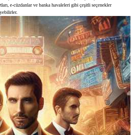
ları, e-cüzdanlar ve banka havaleleri gibi çeşitli seçenekler
ebilirler.