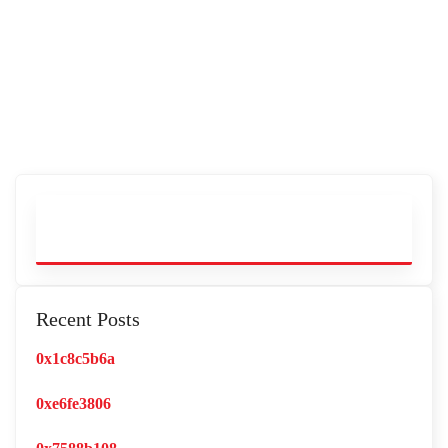
Recent Posts
0x1c8c5b6a
0xe6fe3806