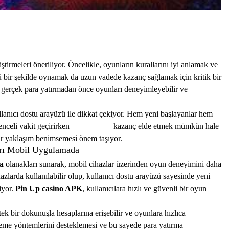
iştirmeleri öneriliyor. Öncelikle, oyunların kurallarını iyi anlamak ve
 bir şekilde oynamak da uzun vadede kazanç sağlamak için kritik bir
gerçek para yatırmadan önce oyunları deneyimleyebilir ve
anıcı dostu arayüzü ile dikkat çekiyor. Hem yeni başlayanlar hem
enceli vakit geçirirken
Pin Up indir
kazanç elde etmek mümkün hale
 bir yaklaşım benimsemesi önem taşıyor.
ları Mobil Uygulamada
a
olanakları sunarak, mobil cihazlar üzerinden oyun deneyimini daha
zlarda kullanılabilir olup, kullanıcı dostu arayüzü sayesinde yeni
iyor.
Pin Up casino APK
, kullanıcılara hızlı ve güvenli bir oyun
k bir dokunuşla hesaplarına erişebilir ve oyunlara hızlıca
ödeme yöntemlerini desteklemesi ve bu sayede para yatırma