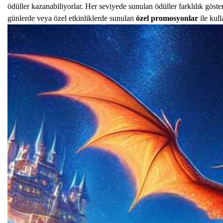
ödüller kazanabiliyorlar. Her seviyede sunulan ödüller farklılık göste
günlerde veya özel etkinliklerde sunulan
özel promosyonlar
ile kull