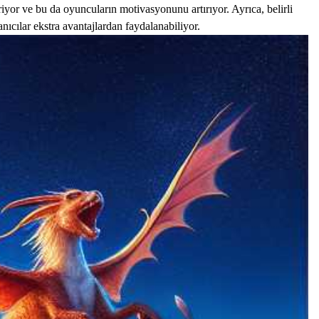
riyor ve bu da oyuncuların motivasyonunu artırıyor. Ayrıca, belirli
anıcılar ekstra avantajlardan faydalanabiliyor.