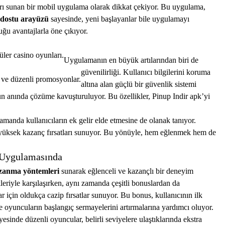
tları sunan bir mobil uygulama olarak dikkat çekiyor. Bu uygulama,
 dostu arayüzü
sayesinde, yeni başlayanlar bile uygulamayı
uğu avantajlarla öne çıkıyor.
üler casino oyunları.
Uygulamanın en büyük artılarından biri de
güvenilirliği. Kullanıcı bilgilerini koruma
ı ve düzenli promosyonlar.
altına alan güçlü bir güvenlik sistemi
run anında çözüme kavuşturuluyor. Bu özellikler, Pinup Indir apk’yi
amanda kullanıcıların ek gelir elde etmesine de olanak tanıyor.
a yüksek kazanç fırsatları sunuyor. Bu yönüyle, hem eğlenmek hem de
 Uygulamasında
zanma yöntemleri
sunarak eğlenceli ve kazançlı bir deneyim
leriyle karşılaşırken, aynı zamanda çeşitli bonuslardan da
lar için oldukça cazip fırsatlar sunuyor. Bu bonus, kullanıcının ilk
ve oyuncuların başlangıç sermayelerini artırmalarına yardımcı oluyor.
sinde düzenli oyuncular, belirli seviyelere ulaştıklarında ekstra