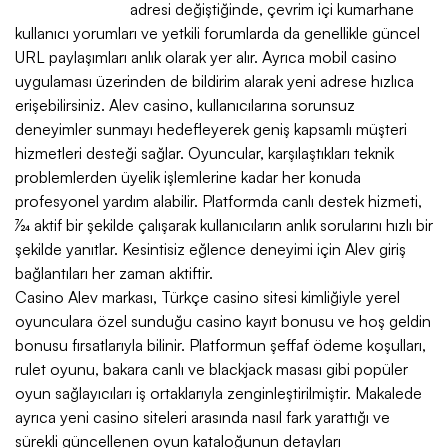
Alev casino giriş
adresi değiştiğinde, çevrim içi kumarhane
kullanıcı yorumları ve yetkili forumlarda da genellikle güncel
URL paylaşımları anlık olarak yer alır. Ayrıca mobil casino
uygulaması üzerinden de bildirim alarak yeni adrese hızlıca
erişebilirsiniz. Alev casino, kullanıcılarına sorunsuz
deneyimler sunmayı hedefleyerek geniş kapsamlı müşteri
hizmetleri desteği sağlar. Oyuncular, karşılaştıkları teknik
problemlerden üyelik işlemlerine kadar her konuda
profesyonel yardım alabilir. Platformda canlı destek hizmeti,
7⁄24 aktif bir şekilde çalışarak kullanıcıların anlık sorularını hızlı bir
şekilde yanıtlar. Kesintisiz eğlence deneyimi için Alev giriş
bağlantıları her zaman aktiftir.
Casino Alev markası, Türkçe casino sitesi kimliğiyle yerel
oyunculara özel sunduğu casino kayıt bonusu ve hoş geldin
bonusu fırsatlarıyla bilinir. Platformun şeffaf ödeme koşulları,
rulet oyunu, bakara canlı ve blackjack masası gibi popüler
oyun sağlayıcıları iş ortaklarıyla zenginleştirilmiştir. Makalede
ayrıca yeni casino siteleri arasında nasıl fark yarattığı ve
sürekli güncellenen oyun kataloğunun detayları