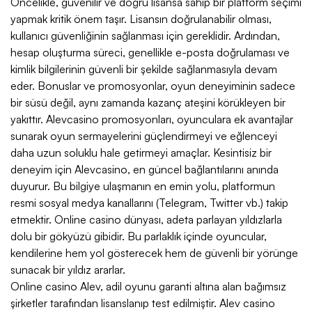
Öncelikle, güvenilir ve doğru lisansa sahip bir platform seçimi
yapmak kritik önem taşır. Lisansın doğrulanabilir olması,
kullanıcı güvenliğinin sağlanması için gereklidir. Ardından,
hesap oluşturma süreci, genellikle e-posta doğrulaması ve
kimlik bilgilerinin güvenli bir şekilde sağlanmasıyla devam
eder. Bonuslar ve promosyonlar, oyun deneyiminin sadece
bir süsü değil, aynı zamanda kazanç ateşini körükleyen bir
yakıttır. Alevcasino promosyonları, oyunculara ek avantajlar
sunarak oyun sermayelerini güçlendirmeyi ve eğlenceyi
daha uzun soluklu hale getirmeyi amaçlar. Kesintisiz bir
deneyim için Alevcasino, en güncel bağlantılarını anında
duyurur. Bu bilgiye ulaşmanın en emin yolu, platformun
resmi sosyal medya kanallarını (Telegram, Twitter vb.) takip
etmektir. Online casino dünyası, adeta parlayan yıldızlarla
dolu bir gökyüzü gibidir. Bu parlaklık içinde oyuncular,
kendilerine hem yol gösterecek hem de güvenli bir yörünge
sunacak bir yıldız ararlar.
Online casino Alev, adil oyunu garanti altına alan bağımsız
şirketler tarafından lisanslanıp test edilmiştir. Alev casino