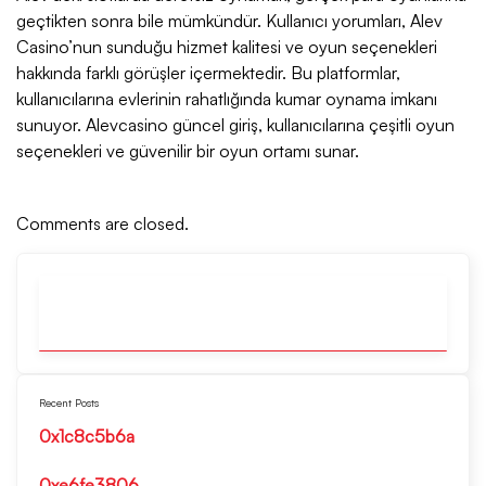
geçtikten sonra bile mümkündür. Kullanıcı yorumları, Alev
Casino’nun sunduğu hizmet kalitesi ve oyun seçenekleri
hakkında farklı görüşler içermektedir. Bu platformlar,
kullanıcılarına evlerinin rahatlığında kumar oynama imkanı
sunuyor. Alevcasino güncel giriş, kullanıcılarına çeşitli oyun
seçenekleri ve güvenilir bir oyun ortamı sunar.
Comments are closed.
Recent Posts
0x1c8c5b6a
0xe6fe3806