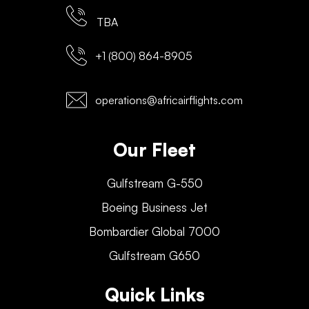
TBA
+1 (800) 864-8905
operations@africairflights.com
Our Fleet
Gulfstream G-550
Boeing Business Jet
Bombardier Global 7000
Gulfstream G650
Quick Links