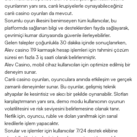
oyunlarının yanı sıra, canlı krupiyelerle oynayabileceğiniz
canlı casino oyunları da mevcut.
Sorumlu oyun ilkesini benimseyen tüm kullanıcılar, bu
platformda sağlanan bilgi ve desteklerden fayda sağlayarak,
çevrimiçi kumar dünyasında güvenle ilerleyebilirler.
Gelen talepler çoğunlukla 30 dakika içinde sonuçlanırken,
Alev casino 119 karmaşık hesap işlemleri için tahmini çözüm
süresi en fazla 3 iş saati olarak belirlenmiştir.
Alev Casino, mobil cihaz kullanıcıları için optimize edilmiş bir
deneyim sunar.
Canlı casino oyunları, oyunculara anında etkileşim ve gerçek
zamanlı deneyimler sunar. Bu oyunlar, gelişmiş teknik
altyapılar ile kesintisiz ve akıcı bir şekilde oynanabilir. Slotları
karşılaştırmanın yanı sıra, demo modu kullanıcının oyunun
volatilitesini ve risk seviyesini belirlemesine olanak tanır.
Netlik için, oyuncu, ruble ve doları yanıltmak için sanal
kredilerle işlem yapacaktır.
Sorular ve işlemler için kullanıcılar 7/24 destek ekibine