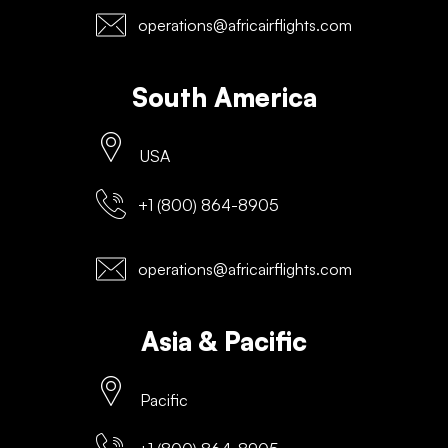
operations@africairflights.com
South America
USA
+1 (800) 864-8905
operations@africairflights.com
Asia & Pacific
Pacific