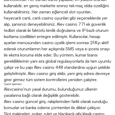
kullanabilir, en geniş markette sınırsız tek maç iddia özelliğini
kullanabilirsiniz. Her zaman eğlenceli slot oyunları,
heyecanlı canlı, canlı casino oyunları gibi seçeneklerde yer
alıp, şansınızı deneyebilirsiniz. Alev casino 771 ek güvenlik
tedbiri olarak iki faktörlü kimlik doğrulama ve IP bazlı oturum
kısıtlama özellikleri entegre edilmiştir. Kullanıcılar, hesap
ayarları menüsünden casino üyelik işlemi sonrası 2FA’yı aktif
ederek oturumlarının her açılışında SMS veya e-posta onayı
ile ekstra koruma elde eder. Bu yöntem, kumar lisansı
gerekliliklerinin yanı sıra global regülasyonlarla da tam uyumlu
çalışır ve bu yapı Alev casino 448 standardına uygun şekilde
geliştirilmiştir. Alev casino giriş ekibi, yeni giriş adresi devreye
girer girmez tüm sistem kontrollerini yeniden çalıştırır.
Üyelik İşlemleri
Alevcasino’nun yasal durumu, bulunduğunuz ülkenin
yasalarına bağlı olarak değişiklik gösterebilir.
Alev casino güncel giriş, rakiplerinden farklı olarak sunduğu
bonuslar ve banka ödeme yöntemleri ile dikkat çekiyor.
Slot makineleri, poker, rulet ve blackjack gibi klasik casino