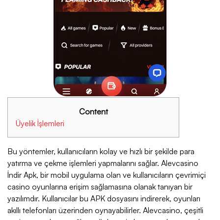
Content
Üyelik İşlemleri
Bu yöntemler, kullanıcıların kolay ve hızlı bir şekilde para
yatırma ve çekme işlemleri yapmalarını sağlar. Alevcasino
İndir Apk, bir mobil uygulama olan ve kullanıcıların çevrimiçi
casino oyunlarına erişim sağlamasına olanak tanıyan bir
yazılımdır. Kullanıcılar bu APK dosyasını indirerek, oyunları
akıllı telefonları üzerinden oynayabilirler. Alevcasino, çeşitli