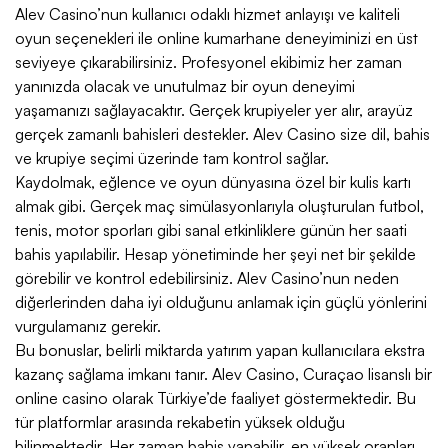
Alev Casino’nun kullanıcı odaklı hizmet anlayışı ve kaliteli
oyun seçenekleri ile online kumarhane deneyiminizi en üst
seviyeye çıkarabilirsiniz. Profesyonel ekibimiz her zaman
yanınızda olacak ve unutulmaz bir oyun deneyimi
yaşamanızı sağlayacaktır. Gerçek krupiyeler yer alır, arayüz
gerçek zamanlı bahisleri destekler. Alev Casino size dil, bahis
ve krupiye seçimi üzerinde tam kontrol sağlar.
Kaydolmak, eğlence ve oyun dünyasına özel bir kulis kartı
almak gibi. Gerçek maç simülasyonlarıyla oluşturulan futbol,
tenis, motor sporları gibi sanal etkinliklere günün her saati
bahis yapılabilir. Hesap yönetiminde her şeyi net bir şekilde
görebilir ve kontrol edebilirsiniz. Alev Casino’nun neden
diğerlerinden daha iyi olduğunu anlamak için güçlü yönlerini
vurgulamanız gerekir.
Bu bonuslar, belirli miktarda yatırım yapan kullanıcılara ekstra
kazanç sağlama imkanı tanır. Alev Casino, Curaçao lisanslı bir
online casino olarak Türkiye’de faaliyet göstermektedir. Bu
tür platformlar arasında rekabetin yüksek olduğu
bilinmektedir. Her zaman bahis yapabilir, en yüksek oranları