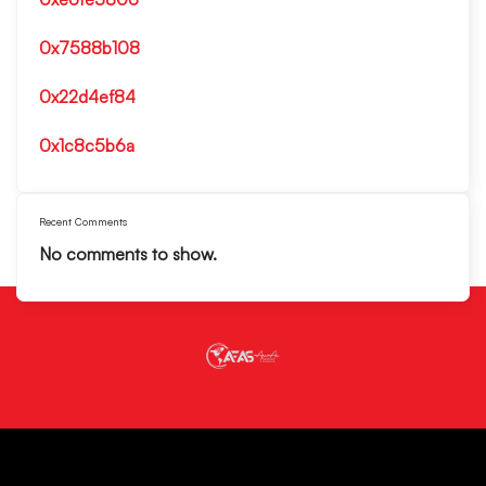
0x7588b108
0x22d4ef84
0x1c8c5b6a
Recent Comments
No comments to show.