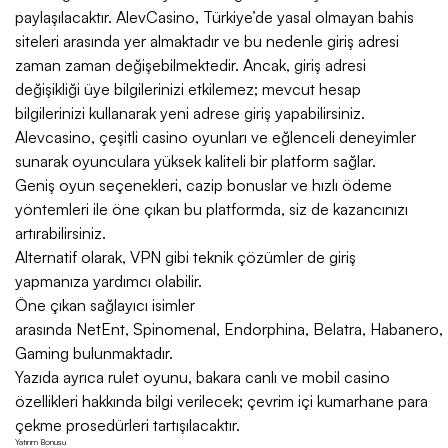
paylaşılacaktır. AlevCasino, Türkiye’de yasal olmayan bahis
siteleri arasında yer almaktadır ve bu nedenle giriş adresi
zaman zaman değişebilmektedir. Ancak, giriş adresi
değişikliği üye bilgilerinizi etkilemez; mevcut hesap
bilgilerinizi kullanarak yeni adrese giriş yapabilirsiniz.
Alevcasino, çeşitli casino oyunları ve eğlenceli deneyimler
sunarak oyunculara yüksek kaliteli bir platform sağlar.
Geniş oyun seçenekleri, cazip bonuslar ve hızlı ödeme
yöntemleri ile öne çıkan bu platformda, siz de kazancınızı
artırabilirsiniz.
Alternatif olarak, VPN gibi teknik çözümler de giriş
yapmanıza yardımcı olabilir.
Öne çıkan sağlayıcı isimler
arasında NetEnt, Spinomenal, Endorphina, Belatra, Habanero
Gaming bulunmaktadır.
Yazıda ayrıca rulet oyunu, bakara canlı ve mobil casino
özellikleri hakkında bilgi verilecek; çevrim içi kumarhane para
çekme prosedürleri tartışılacaktır.
Yatırım Bonusu