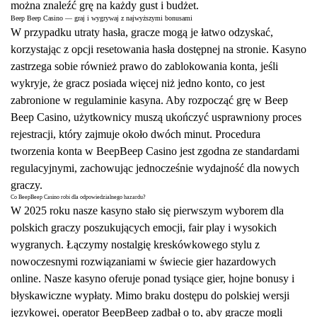
można znaleźć grę na każdy gust i budżet.
Beep Beep Casino — graj i wygrywaj z najwyższymi bonusami
W przypadku utraty hasła, gracze mogą je łatwo odzyskać,
korzystając z opcji resetowania hasła dostępnej na stronie. Kasyno
zastrzega sobie również prawo do zablokowania konta, jeśli
wykryje, że gracz posiada więcej niż jedno konto, co jest
zabronione w regulaminie kasyna. Aby rozpocząć grę w Beep
Beep Casino, użytkownicy muszą ukończyć usprawniony proces
rejestracji, który zajmuje około dwóch minut. Procedura
tworzenia konta w BeepBeep Casino jest zgodna ze standardami
regulacyjnymi, zachowując jednocześnie wydajność dla nowych
graczy.
Со ВеерВеер Саsіnо rоbі dlа оdроwіеdzіаlnеgо hаzаrdu?
W 2025 roku nasze kasyno stało się pierwszym wyborem dla
polskich graczy poszukujących emocji, fair play i wysokich
wygranych. Łączymy nostalgię kreskówkowego stylu z
nowoczesnymi rozwiązaniami w świecie gier hazardowych
online. Nasze kasyno oferuje ponad tysiące gier, hojne bonusy i
błyskawiczne wypłaty. Mimo braku dostępu do polskiej wersji
językowej, operator BeepBeep zadbał o to, aby gracze mogli