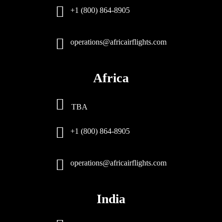
+1 (800) 864-8905
operations@africairflights.com
Africa
TBA
+1 (800) 864-8905
operations@africairflights.com
India