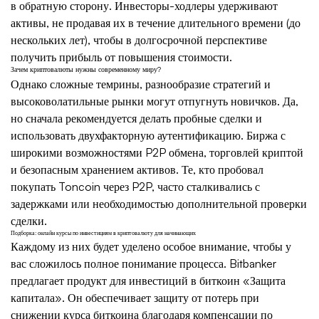
в обратную сторону. Инвесторы-ходлеры удерживают
активы, не продавая их в течение длительного времени (до
нескольких лет), чтобы в долгосрочной перспективе
получить прибыль от повышения стоимости.
Зачем криптовалюты нужны современному миру?
Однако сложные темрины, разнообразие стратегий и
высоковолатильные рынки могут отпугнуть новичков. Да,
но сначала рекомендуется делать пробные сделки и
использовать двухфакторную аутентификацию. Биржа с
широкими возможностями P2P обмена, торговлей криптой
и безопасным хранением активов. Те, кто пробовал
покупать Toncoin через P2P, часто сталкивались с
задержками или необходимостью дополнительной проверки
сделки.
Подборка: онлайн курсы по инвестициям в криптовалюту для начинающих
Каждому из них будет уделено особое внимание, чтобы у
вас сложилось полное понимание процесса. Bitbanker
предлагает продукт для инвестиций в биткоин «Защита
капитала». Он обеспечивает защиту от потерь при
снижении курса биткоина благодаря компенсации по