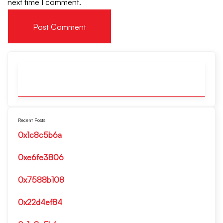
next time I comment.
Recent Posts
0x1c8c5b6a
0xe6fe3806
0x7588b108
0x22d4ef84