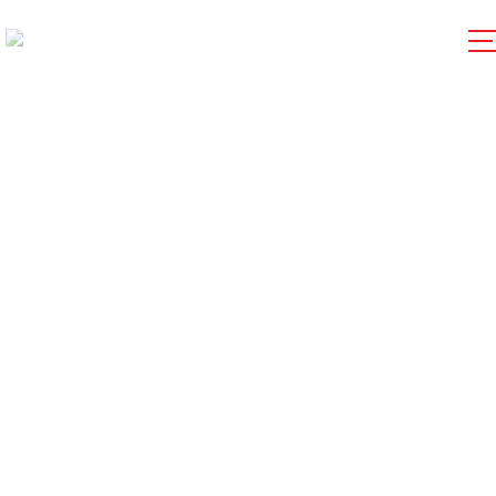
Lex Casino: 50
No Deposit Free
Spins
Aktivierungscode
CASINO50