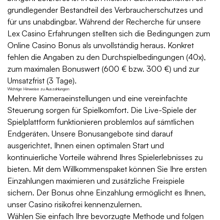
grundlegender Bestandteil des Verbraucherschutzes und
für uns unabdingbar. Während der Recherche für unsere
Lex Casino Erfahrungen stellten sich die Bedingungen zum
Online Casino Bonus als unvollständig heraus. Konkret
fehlen die Angaben zu den Durchspielbedingungen (40x),
zum maximalen Bonuswert (600 € bzw. 300 €) und zur
Umsatzfrist (3 Tage).
Wichtige Hinweise zu Auszahlungen
Mehrere Kameraeinstellungen und eine vereinfachte
Steuerung sorgen für Spielkomfort. Die Live-Spiele der
Spielplattform funktionieren problemlos auf sämtlichen
Endgeräten. Unsere Bonusangebote sind darauf
ausgerichtet, Ihnen einen optimalen Start und
kontinuierliche Vorteile während Ihres Spielerlebnisses zu
bieten. Mit dem Willkommenspaket können Sie Ihre ersten
Einzahlungen maximieren und zusätzliche Freispiele
sichern. Der Bonus ohne Einzahlung ermöglicht es Ihnen,
unser Casino risikofrei kennenzulernen.
Wählen Sie einfach Ihre bevorzugte Methode und folgen