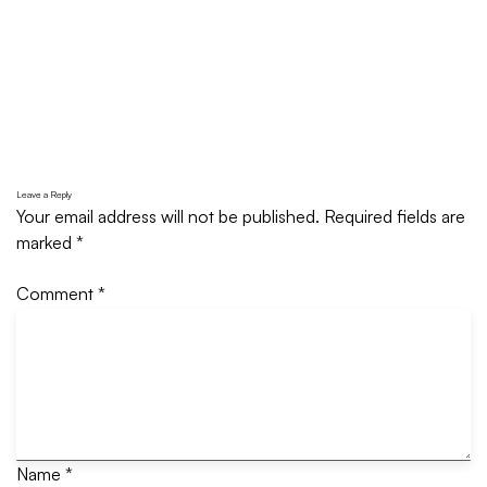
Leave a Reply
Your email address will not be published.
Required fields are
marked
*
Comment
*
Name
*