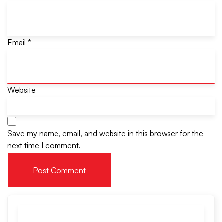
Email
*
Website
Save my name, email, and website in this browser for the
next time I comment.