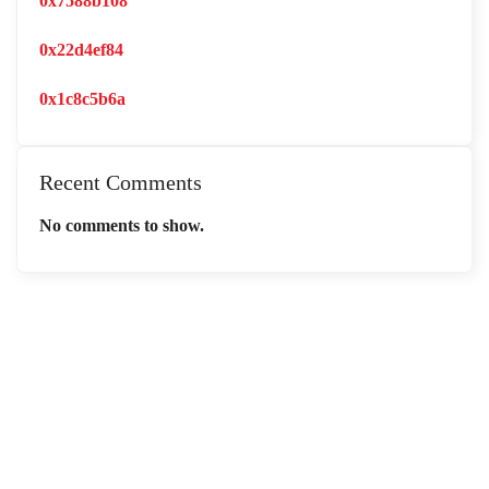
0x7588b108
0x22d4ef84
0x1c8c5b6a
Recent Comments
No comments to show.