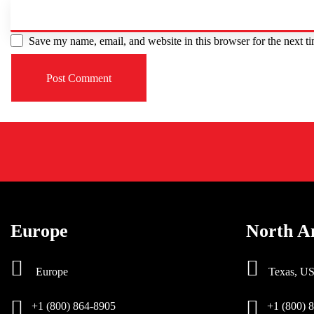
Save my name, email, and website in this browser for the next t
Europe
North A
Europe
Texas, U
+1 (800) 864-8905
+1 (800) 8