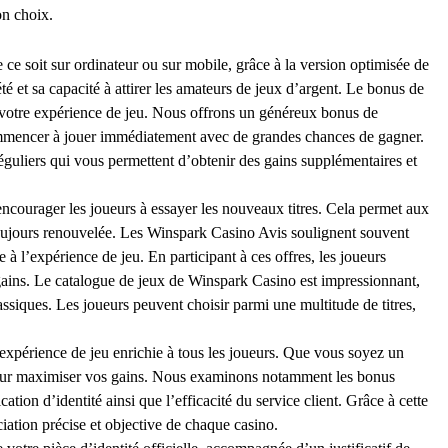
on choix.
e ce soit sur ordinateur ou sur mobile, grâce à la version optimisée de
é et sa capacité à attirer les amateurs de jeux d’argent. Le bonus de
votre expérience de jeu. Nous offrons un généreux bonus de
ommencer à jouer immédiatement avec de grandes chances de gagner.
guliers qui vous permettent d’obtenir des gains supplémentaires et
courager les joueurs à essayer les nouveaux titres. Cela permet aux
u toujours renouvelée. Les Winspark Casino Avis soulignent souvent
 à l’expérience de jeu. En participant à ces offres, les joueurs
ains. Le catalogue de jeux de Winspark Casino est impressionnant,
siques. Les joueurs peuvent choisir parmi une multitude de titres,
expérience de jeu enrichie à tous les joueurs. Que vous soyez un
 pour maximiser vos gains. Nous examinons notamment les bonus
ation d’identité ainsi que l’efficacité du service client. Grâce à cette
tion précise et objective de chaque casino.