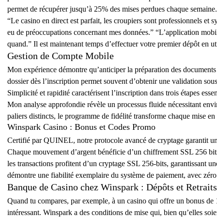
permet de récupérer jusqu’à 25% des mises perdues chaque semaine.
“Le casino en direct est parfait, les croupiers sont professionnels et 
eu de préoccupations concernant mes données.” “L’application mobile
quand.” Il est maintenant temps d’effectuer votre premier dépôt en ut
Gestion de Compte Mobile
Mon expérience démontre qu’anticiper la préparation des documents 
dossier dès l’inscription permet souvent d’obtenir une validation sous 
Simplicité et rapidité caractérisent l’inscription dans trois étapes es
Mon analyse approfondie révèle un processus fluide nécessitant envir
paliers distincts, le programme de fidélité transforme chaque mise en
Winspark Casino : Bonus et Codes Promo
Certifié par QUINEL, notre protocole avancé de cryptage garantit un
Chaque mouvement d’argent bénéficie d’un chiffrement SSL 256 bits, 
les transactions profitent d’un cryptage SSL 256-bits, garantissant 
démontre une fiabilité exemplaire du système de paiement, avec zéro
Banque de Casino chez Winspark : Dépôts et Retraits
Quand tu compares, par exemple, à un casino qui offre un bonus de 1
intéressant. Winspark a des conditions de mise qui, bien qu’elles soie