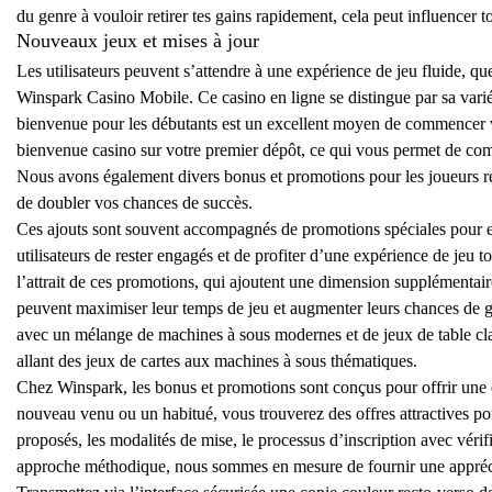
du genre à vouloir retirer tes gains rapidement, cela peut influencer t
Nouveaux jeux et mises à jour
Les utilisateurs peuvent s’attendre à une expérience de jeu fluide, qu
Winspark Casino Mobile. Ce casino en ligne se distingue par sa variét
bienvenue pour les débutants est un excellent moyen de commencer 
bienvenue casino sur votre premier dépôt, ce qui vous permet de c
Nous avons également divers bonus et promotions pour les joueurs ré
de doubler vos chances de succès.
Ces ajouts sont souvent accompagnés de promotions spéciales pour en
utilisateurs de rester engagés et de profiter d’une expérience de je
l’attrait de ces promotions, qui ajoutent une dimension supplémentaire
peuvent maximiser leur temps de jeu et augmenter leurs chances de g
avec un mélange de machines à sous modernes et de jeux de table clas
allant des jeux de cartes aux machines à sous thématiques.
Chez Winspark, les bonus et promotions sont conçus pour offrir une 
nouveau venu ou un habitué, vous trouverez des offres attractives
proposés, les modalités de mise, le processus d’inscription avec vérific
approche méthodique, nous sommes en mesure de fournir une apprécia